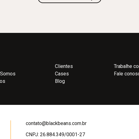
Clientes
Trabalhe c
 Somos
Cases
Fale conos
ços
Blog
contato@blackbeans.com.br
CNPJ: 26.884.349/0001-27