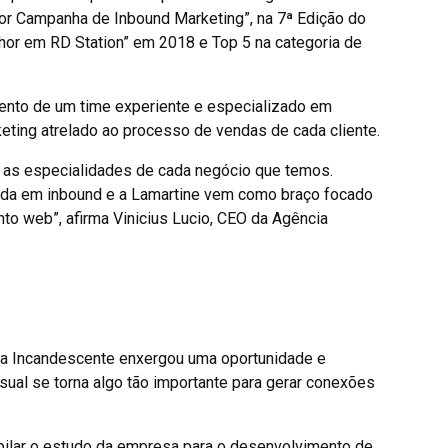
hor Campanha de Inbound Marketing”, na 7ª Edição do
hor em RD Station” em 2018 e Top 5 na categoria de
nto de um time experiente e especializado em
ting atrelado ao processo de vendas de cada cliente.
r as especialidades de cada negócio que temos.
da em inbound e a Lamartine vem como braço focado
nto web”, afirma Vinicius Lucio, CEO da Agência
cia Incandescente enxergou uma oportunidade e
ual se torna algo tão importante para gerar conexões
ilar o estudo da empresa para o desenvolvimento de