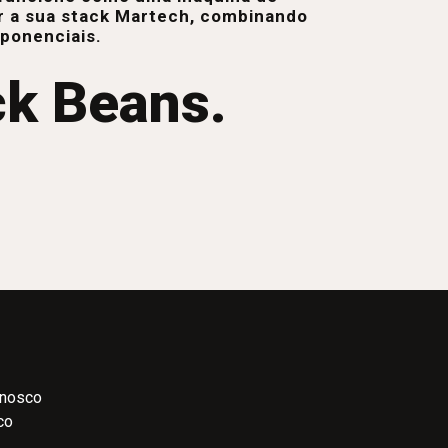
r a sua stack Martech, combinando
xponenciais.
ck Beans.
onosco
co