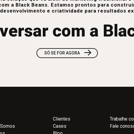
com a Black Beans. Estamos prontos para construi
 desenvolvimento e criatividade para resultados e
versar com a Bla
→
SÓ SE FOR AGORA
Clientes
Trabalhe c
 Somos
Cases
Fale conos
ços
Blog