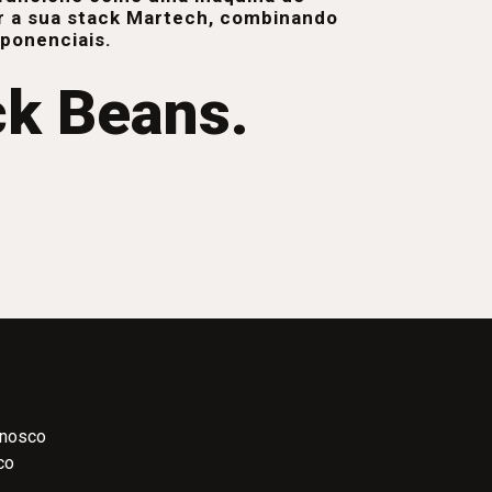
r a sua stack Martech, combinando
xponenciais.
ck Beans.
onosco
co