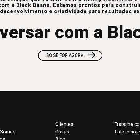
com a Black Beans. Estamos prontos para construi
 desenvolvimento e criatividade para resultados e
versar com a Bla
→
SÓ SE FOR AGORA
Clientes
Trabalhe c
 Somos
Cases
Fale conos
ços
Blog