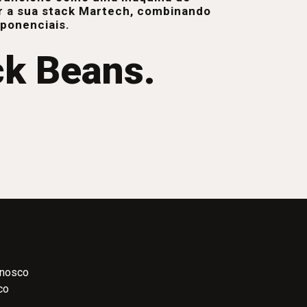
r a sua stack Martech, combinando
xponenciais.
ck Beans.
onosco
co