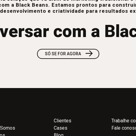
com a Black Beans. Estamos prontos para construi
 desenvolvimento e criatividade para resultados e
versar com a Bla
→
SÓ SE FOR AGORA
Clientes
Trabalhe c
 Somos
Cases
Fale conos
ços
Blog