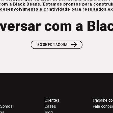
com a Black Beans. Estamos prontos para construi
 desenvolvimento e criatividade para resultados e
versar com a Bla
→
SÓ SE FOR AGORA
Clientes
Trabalhe c
 Somos
Cases
Fale conos
ços
Blog