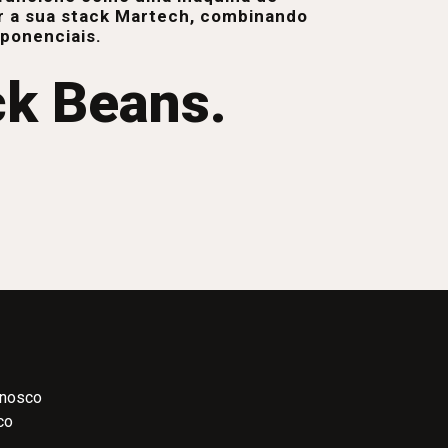
r a sua stack Martech, combinando
xponenciais.
ck Beans.
onosco
co