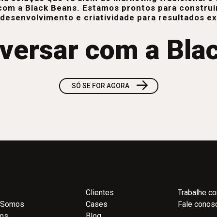
com a Black Beans. Estamos prontos para construi
 desenvolvimento e criatividade para resultados e
versar com a Bla
→
SÓ SE FOR AGORA
Clientes
Trabalhe c
 Somos
Cases
Fale conos
ços
Blog