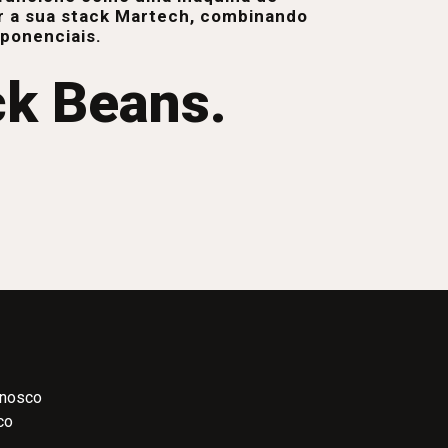
r a sua stack Martech, combinando
xponenciais.
ck Beans.
onosco
co