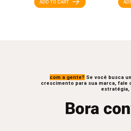
→
ADD TO CART
AD
com a gente?
Se você busca um
crescimento para sua marca, fale 
estratégia,
Bora con