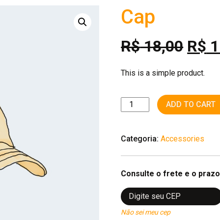
Cap
R$
18,00
R$
1
This is a simple product.
Cap
ADD TO CART
quantity
Categoria:
Accessories
Consulte o frete e o prazo
Não sei meu cep