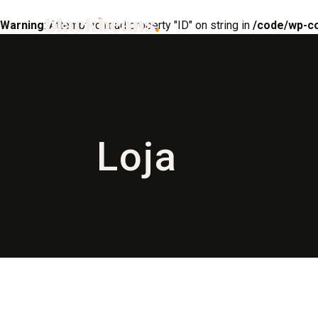
Warning
: Attempt to read property "ID" on string in
/code/wp-c
Loja