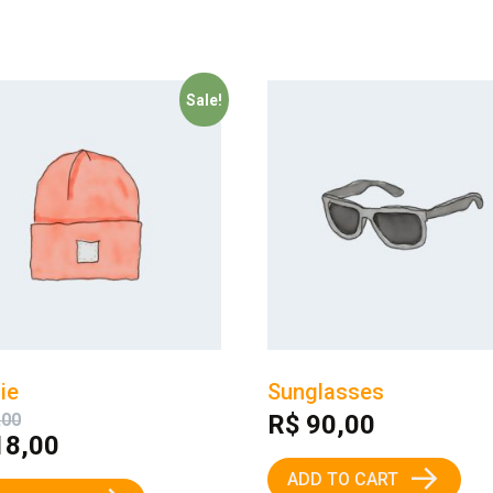
Sale!
ie
Sunglasses
,00
R$
90,00
8,00
→
ADD TO CART