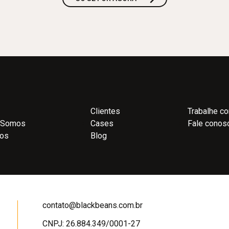
Clientes
Trabalhe c
 Somos
Cases
Fale conos
ços
Blog
contato@blackbeans.com.br
CNPJ: 26.884.349/0001-27