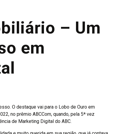
biliário – Um
sso em
al
esso. O destaque vai para o Lobo de Ouro em
2022, no prêmio ABCCom, quando, pela 5ª vez
ência de Marketing Digital do ABC.
lidada e muito querida em sua região, que já contava