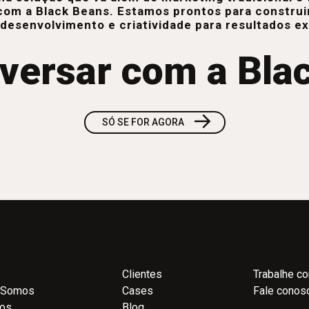
com a Black Beans. Estamos prontos para construi
 desenvolvimento e criatividade para resultados e
versar com a Bla
→
SÓ SE FOR AGORA
Clientes
Trabalhe c
 Somos
Cases
Fale conos
ços
Blog