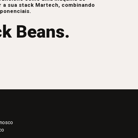
r a sua stack Martech, combinando
xponenciais.
ck Beans.
onosco
co