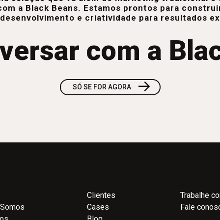
com a Black Beans. Estamos prontos para construi
 desenvolvimento e criatividade para resultados e
versar com a Bla
→
SÓ SE FOR AGORA
Clientes
Trabalhe c
 Somos
Cases
Fale conos
ços
Blog