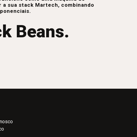
r a sua stack Martech, combinando
xponenciais.
ck Beans.
onosco
co