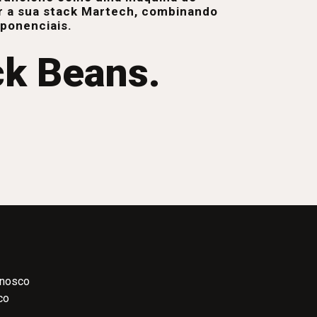
r a sua stack Martech, combinando
xponenciais.
ck Beans.
onosco
co