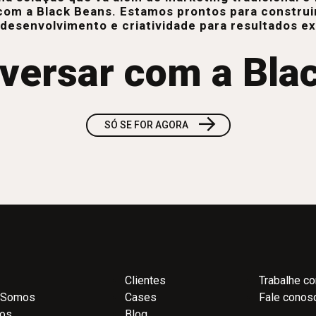
com a Black Beans. Estamos prontos para construi
 desenvolvimento e criatividade para resultados e
versar com a Bla
→
SÓ SE FOR AGORA
Clientes
Trabalhe c
 Somos
Cases
Fale conos
ços
Blog