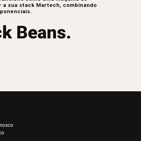
r a sua stack Martech, combinando
xponenciais.
ck Beans.
onosco
co