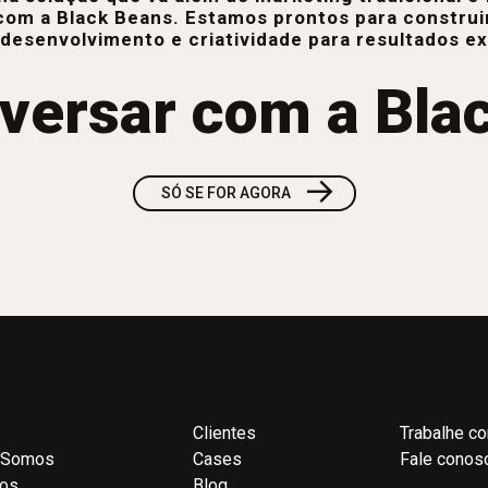
com a Black Beans. Estamos prontos para construi
 desenvolvimento e criatividade para resultados e
versar com a Bla
→
SÓ SE FOR AGORA
Clientes
Trabalhe c
 Somos
Cases
Fale conos
ços
Blog