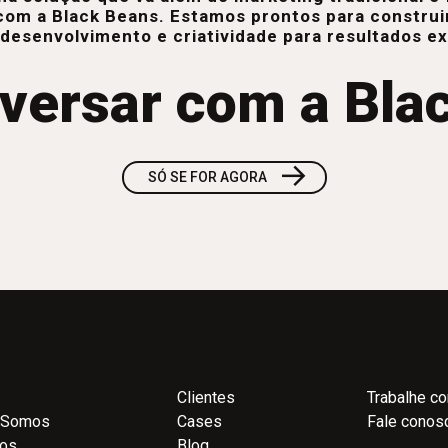
com a Black Beans. Estamos prontos para construi
 desenvolvimento e criatividade para resultados e
versar com a Bla
→
SÓ SE FOR AGORA
Clientes
Trabalhe c
 Somos
Cases
Fale conos
ços
Blog