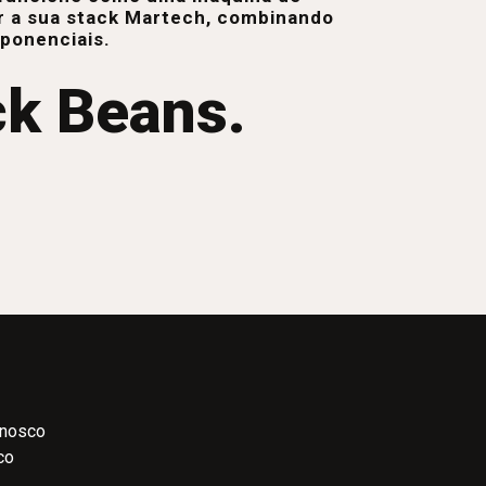
r a sua stack Martech, combinando
xponenciais.
ck Beans.
onosco
co